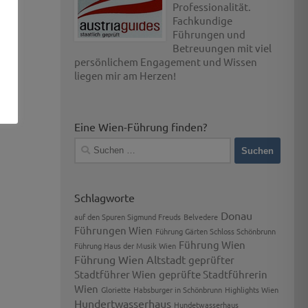
Professionalität.
Fachkundige
Führungen und
Betreuungen mit viel
persönlichem Engagement und Wissen
liegen mir am Herzen!
Eine Wien-Führung finden?
Suchen
nach:
Schlagworte
Donau
auf den Spuren Sigmund Freuds
Belvedere
Führungen Wien
Führung Gärten Schloss Schönbrunn
Führung Wien
Führung Haus der Musik Wien
Führung Wien Altstadt
geprüfter
Stadtführer Wien
geprüfte Stadtführerin
Wien
Gloriette
Habsburger in Schönbrunn
Highlights Wien
Hundertwasserhaus
Hundetwasserhaus