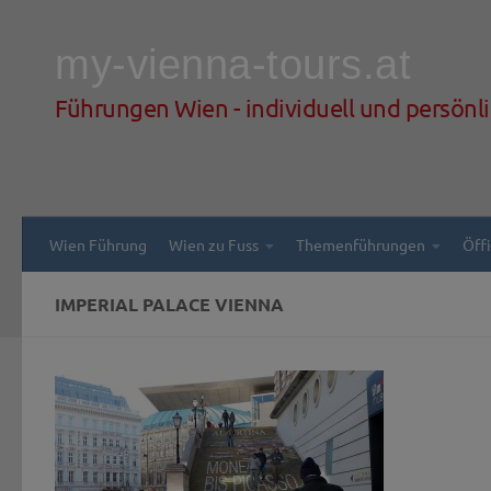
Zum Inhalt springen
my-vienna-tours.at
Führungen Wien - individuell und persönl
Wien Führung
Wien zu Fuss
Themenführungen
Öff
IMPERIAL PALACE VIENNA