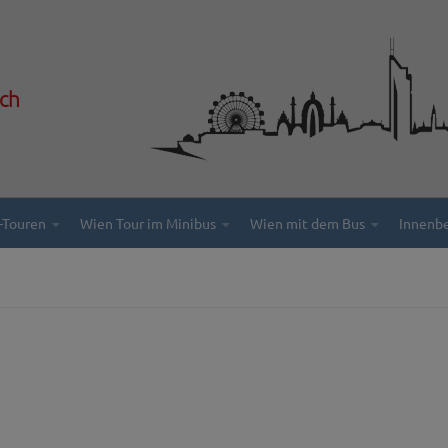
ich
i-Touren
Wien Tour im Minibus
Wien mit dem Bus
Innenb