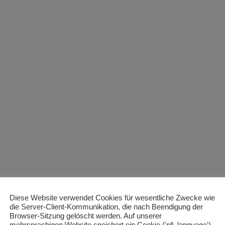
Diese Website verwendet Cookies für wesentliche Zwecke wie
die Server-Client-Kommunikation, die nach Beendigung der
Browser-Sitzung gelöscht werden. Auf unserer
mehrsprachigen Website speichert ein Cookie ('pll_language')