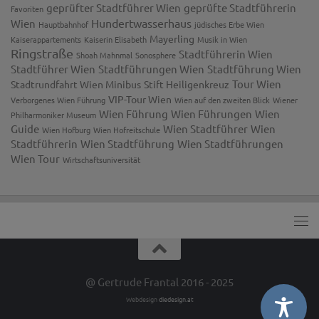
geprüfter Stadtführer Wien
geprüfte Stadtführerin
Favoriten
Hundertwasserhaus
Wien
Hauptbahnhof
jüdisches Erbe Wien
Mayerling
Kaiserappartements
Kaiserin Elisabeth
Musik in Wien
Ringstraße
Stadtführerin Wien
Shoah Mahnmal
Sonosphere
Stadtführer Wien
Stadtführungen Wien
Stadtführung Wien
Tour Wien
Stadtrundfahrt Wien Minibus
Stift Heiligenkreuz
VIP-Tour Wien
Verborgenes Wien Führung
Wien auf den zweiten Blick
Wiener
Wien Führung
Wien Führungen
Wien
Philharmoniker Museum
Guide
Wien Stadtführer
Wien
Wien Hofburg
Wien Hofreitschule
Stadtführerin
Wien Stadtführung
Wien Stadtführungen
Wien Tour
Wirtschaftsuniversität
@ Gertrude Frantal 2016 - 2025
Webdesign
diedesign.at