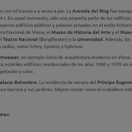
Avenida del Ring
s con el tranvía y a veces a pie. La
fue inaug
é I. En aquel momento, sólo una pequeña parte de los edificios
eron edificios públicos y palacios privados en el estilo historic
Museo de Historia del Arte
Muse
ra Nacional de Viena, el
y el
Teatro Nacional
Universidad
el
(Burgtheater) y la
. Además, los
s judías, como Schey, Epstein y Ephrussi.
rtwasser
, un ejemplo único de arquitectura moderna en Viena.
os estériles edificios residenciales de los años 1960 y 1970 un
getación y color.
alacio Belvedere
Príncipe Eugeni
. La residencia de verano del
ura barroca y sus jardines. Déjese contar cómo el «caballero no
 max.