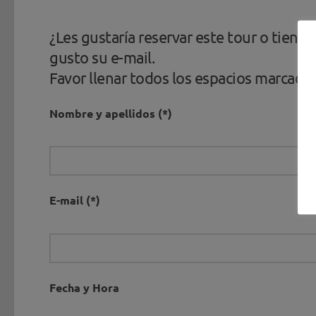
¿Les gustaría reservar este tour o tien
gusto su e-mail.
Favor llenar todos los espacios marcados
Nombre y apellidos (*)
E-mail (*)
Fecha y Hora