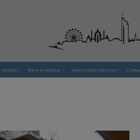
 minibús
Viena en autocar
Viena visitas interiores
Conta