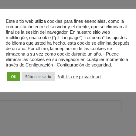
e todavía preguntas? Espero con mucho
Este sitio web utiliza cookies para fines esenciales, como la
comunicación entre el servidor y el cliente, que se eliminan al
 con un astericso.
final de la sesión del navegador. En nuestro sitio web
multilingüe, una cookie ("pll_language") "recuerda" los ajustes
de idioma que usted ha hecho, esta cookie se elimina después
de un año. Por último, la aceptación de las cookies se
almacena a su vez como cookie durante un año. - Puede
eliminar las cookies en su navegador en cualquier momento a
través de Configuración - Configuración de seguridad.
Política de privacidad
OK
Sólo necesario