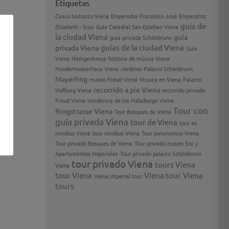
Etiquetas
Casco historico Viena
Emperador Franzisko José
Emperatriz
guía de
Elisabeth - Sissi
Guía Catedral San Esteban Viena
la ciudad Viena
guía
guía privada Schönbrunn
guías de la ciudad Viena
privada Viena
Guía
Viena
Heiligenkreuz
historia de música Viena
Hundertwaserhaus Viena
Jardines Palacio Schönbrunn
Mayerling
museo Freud Viena
Musica en Viena
Palacio
recorrido a pie Viena
Hofburg Viena
recorrido privado
Freud Viena
residencia de los Habsburgo Viena
Tour con
Ringstrasse Viena
Tour Bosques de Viena
guía privada Viena
tour de Viena
tour en
minibus Viena
tour minibus Viena
Tour panoramico Viena
Tour privado Bosques de Viena
Tour privado museo Sisi y
Apartamentos Imperiales
Tour privado palacio Schönbrunn
tour privado Viena
tours Viena
Viena
tour Viena
Viena tour
Viena
Viena Imperial tour
tours