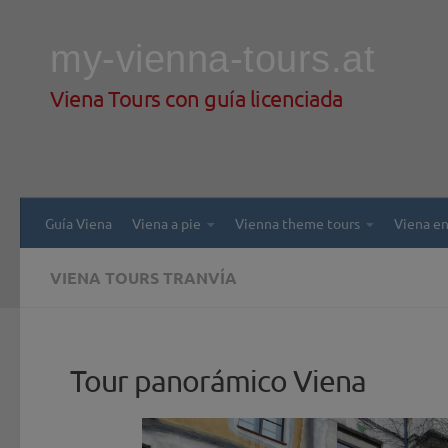
Saltar al contenido
my-vienna-tours.at
Viena Tours con guía licenciada
Guía Viena
Viena a pie
Vienna theme tours
Viena en
VIENA TOURS TRANVÍA
Tour panorámico Viena