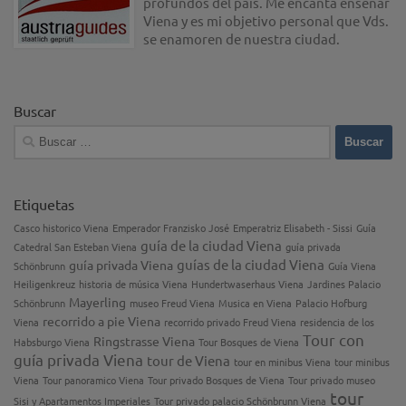
profundos del país. Me encanta enseñar
Viena y es mi objetivo personal que Vds.
se enamoren de nuestra ciudad.
Buscar
Buscar:
Etiquetas
Casco historico Viena
Emperador Franzisko José
Emperatriz Elisabeth - Sissi
Guía
guía de la ciudad Viena
Catedral San Esteban Viena
guía privada
guías de la ciudad Viena
guía privada Viena
Schönbrunn
Guía Viena
Heiligenkreuz
historia de música Viena
Hundertwaserhaus Viena
Jardines Palacio
Mayerling
Schönbrunn
museo Freud Viena
Musica en Viena
Palacio Hofburg
recorrido a pie Viena
Viena
recorrido privado Freud Viena
residencia de los
Tour con
Ringstrasse Viena
Habsburgo Viena
Tour Bosques de Viena
guía privada Viena
tour de Viena
tour en minibus Viena
tour minibus
Viena
Tour panoramico Viena
Tour privado Bosques de Viena
Tour privado museo
tour
Sisi y Apartamentos Imperiales
Tour privado palacio Schönbrunn Viena